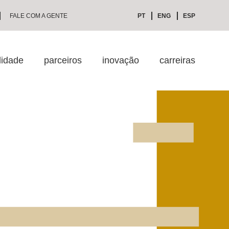
FALE COM A GENTE
PT
ENG
ESP
lidade
parceiros
inovação
carreiras