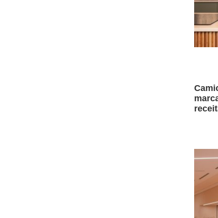
Camic
marca
recei