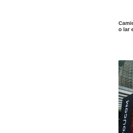
Camic
o lar