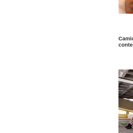
Camic
conte