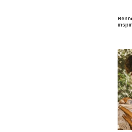
Renne
inspi