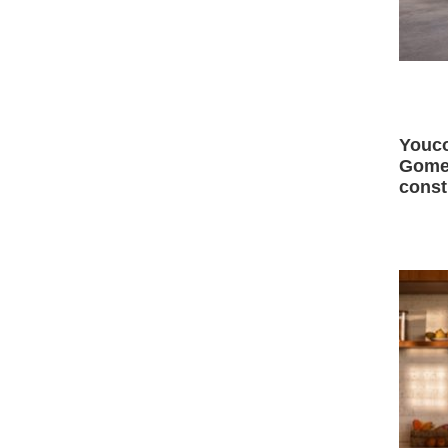
Youco
Gomes
const