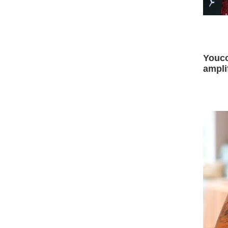
Youco
ampli