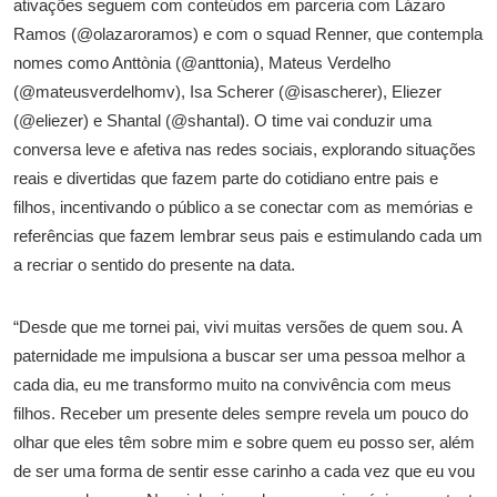
ativações seguem com conteúdos em parceria com Lázaro
Ramos (@olazaroramos) e com o squad Renner, que contempla
nomes como Anttònia (@anttonia), Mateus Verdelho
(@mateusverdelhomv), Isa Scherer (@isascherer), Eliezer
(@eliezer) e Shantal (@shantal). O time vai conduzir uma
conversa leve e afetiva nas redes sociais, explorando situações
reais e divertidas que fazem parte do cotidiano entre pais e
filhos, incentivando o público a se conectar com as memórias e
referências que fazem lembrar seus pais e estimulando cada um
a recriar o sentido do presente na data.
“Desde que me tornei pai, vivi muitas versões de quem sou. A
paternidade me impulsiona a buscar ser uma pessoa melhor a
cada dia, eu me transformo muito na convivência com meus
filhos. Receber um presente deles sempre revela um pouco do
olhar que eles têm sobre mim e sobre quem eu posso ser, além
de ser uma forma de sentir esse carinho a cada vez que eu vou