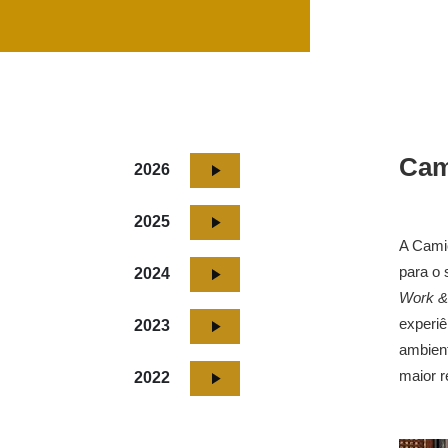
Cam
2026
2025
A Camic
para o 
2024
Work &
experiê
2023
ambient
maior r
2022