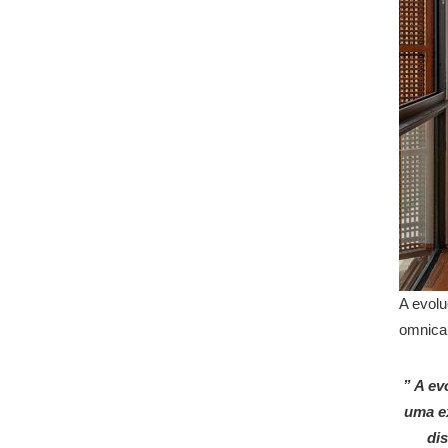
A evolu
omnica
” A ev
uma e
dis