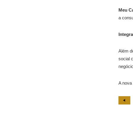
Meu C
a consu
Integr
Além do
social 
negócio
A nova 