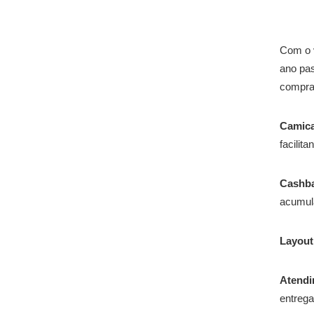
Com o v
ano pas
compra
Camica
facilit
Cashb
acumul
Layout
Atendi
entrega