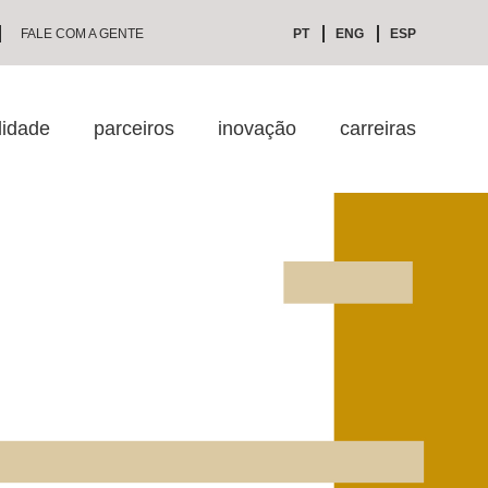
FALE COM A GENTE
PT
ENG
ESP
lidade
parceiros
inovação
carreiras