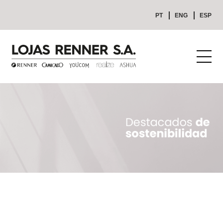
PT
ENG
ESP